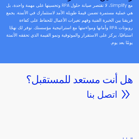
مع Simplify، لا تقتصر صيانة حلول RPA وتحسينها على مهمة واحدة، بل
هي عملية مستمرة تضمن قيمةً طويلة الأمد لاستثمارك في الأتمتة. يجمع
فريقنا بين الخبرة الفنية وفهم تغيرات الأعمال للحفاظ على كفاءة
روبوتات RPA وأمانها ومواءمتها مع استراتيجية مؤسستك. نوفر لك نهجًا
استباقيًا، يركز على الاستقرار والموثوقية ونمو القيمة الذي تحققه الأتمتة
يومًا بعد يوم.
هل أنت مستعد للمستقبل؟
اتصل بنا