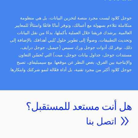
جوجل كلاود ليست مجرد منصة لتخزين البيانات، بل هي منظومة
متكاملة تتلاءم بسهولة مع أعمالك، وتوفر أمانًا فائقًا وامتثالًا للمعايير
العالمية. يرشدك فريقنا خلال العملية بأكملها، بدءًا من نقل البيانات
وتحديث التطبيقات، وصولًا إلى تطوير حلول تُلبي أهدافك. بالإضافة إلى
ذلك، نوفر لك أدوات جوجل ورك سبيس (جيميل، جوجل درايف،
مستندات جوجل، جداول بيانات جوجل، ميت) التي تُحسّن التعاون
والإنتاجية بين الفرق، بغض النظر عن موقعها. مع سيمبليفاي، تصبح
جوجل كلاود أكثر من مجرد تقنية، بل أداة فعّالة لنمو شركتك وابتكارها.
هل أنت مستعد للمستقبل؟
اتصل بنا