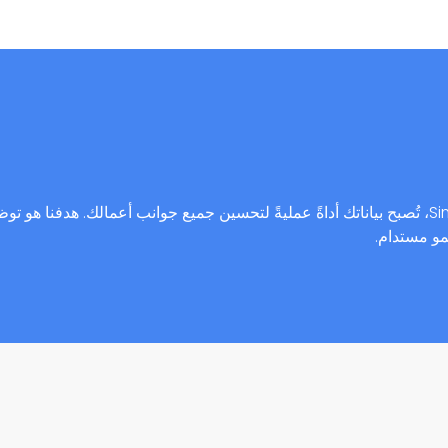
مع حلول تحليلات البيانات والذكاء الاصطناعي من Simplify، تُصبح بياناتك أداةً عمليةً لتحسين جميع جوانب أعمالك. 
مو مستدام.