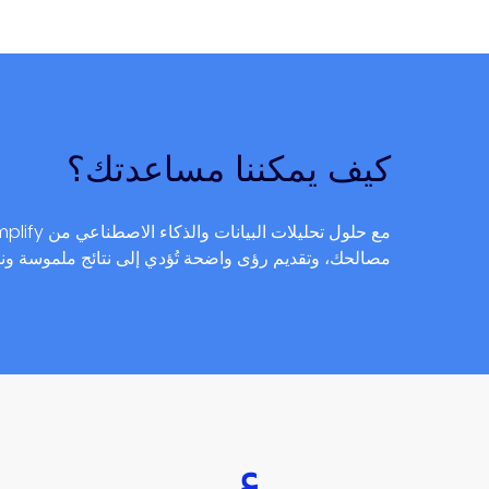
كيف يمكننا مساعدتك؟
مصالحك، وتقديم رؤى واضحة تُؤدي إلى نتائج ملموسة ون