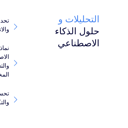
التحليلات و
تحدي
حلول الذكاء
والا
الاصطناعي
نماذ
الا
والت
الم
تحسي
والت