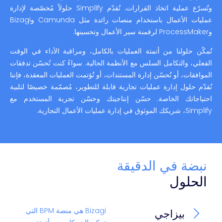
وتُسرّع عملية اتخاذ القرارات. تُقدّم Simplify حلولاً مُخصّصة لإدارة
عمليات الأعمال باستخدام منصات رائدة مثل Camunda وBizagi
وProcessMaker لرقمنة سير الأعمال وتحسينها.
تُمكّن حلولنا من أتمتة العمليات بالكامل، ومراقبة الأداء في الوقت
الفعلي، والتكامل السلس مع الأنظمة الحالية. سواءً كنت تُحسّن تدفقات
الموافقات، أو تُحسّن إدارة المستندات، أو تُؤتمت العمليات المعقدة، فإننا
نُقدّم حلول إدارة عمليات تجارية قابلة للتطوير، مُصمّمة خصيصًا لتلبية
احتياجاتك الخاصة. حسّن إنتاجيتك وحسّن تجربة المستخدم مع
Simplify، شريكك الموثوق في إدارة عمليات الأعمال التجارية.
نبضة في الدقيقة
الحلول
Bizagi هي منصة BPM التي
بيزاجي