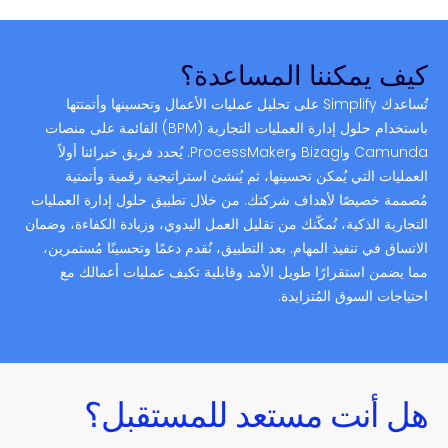
كيف يمكننا المساعدة؟
تُساعدك Simplify على تحليل عمليات الأعمال وتحسينها وأتمتتها
باستخدام حلول إدارة العمليات التجارية (BPM) القائمة على منصات
Camunda وBizagi وProcessMaker. يُحدد فريق خبرائنا أولاً
العمليات التي يُمكن تحسينها، ثم يُنشئ استراتيجية رقمية وأتمتية
مُصممة خصيصًا لأهداف شركتك. من خلال تطبيق حلول إدارة العمليات
التجارية الذكية، نُمكّنك من تقليل العمل اليدوي، وزيادة الكفاءة، وضمان
الاتساق في تنفيذ المهام. بعد التطبيق، نُقدم دعمًا وتحسينًا مُستمرين،
مما يضمن استقرارًا طويل الأمد وقابلية تكيف عمليات أعمالك مع
احتياجات السوق المُتزايدة.
هل أنت مستعد للمستقبل؟