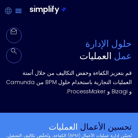
حلول الإدارة
عمل
العمليات
قم بتعزيز الكفاءة وخفض التكاليف من خلال أتمتة
العمليات التجارية باستخدام حلول BPM من Camunda
و Bizagi و ProcessMaker.
تحسين الأعمال
العمليات
تُحسّن إدارة عمليات الأعمال (BPM) الكفاءة، وتُخفّض تكاليف التشغيل،