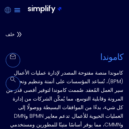
خلف
كاموندا
كاموندا منصة مفتوحة المصدر لإدارة عمليات الأعمال
(BPM)، تُساعد المؤسسات على أتمتة وتنظيم وتحسين
سير العمل المُعقد. صُممت كاموندا لتوفير أقصى قدر من
المرونة وقابلية التوسع، مما يُمكّن الشركات من إدارة
كل شيء، بدءًا من الموافقات البسيطة ووصولًا إلى
العمليات الحيوية للأعمال. تدعم معايير BPMN وDMN
وCMMN، مما يوفر أساسًا متينًا للمطورين ومستخدمي