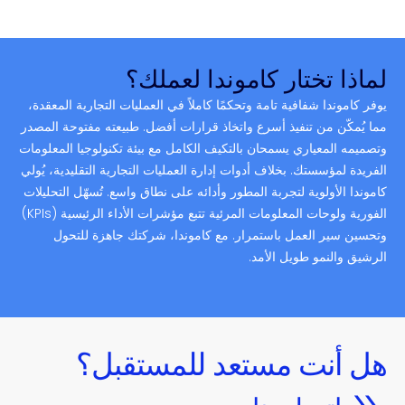
لماذا تختار كاموندا لعملك؟
يوفر كاموندا شفافية تامة وتحكمًا كاملاً في العمليات التجارية المعقدة،
مما يُمكّن من تنفيذ أسرع واتخاذ قرارات أفضل. طبيعته مفتوحة المصدر
وتصميمه المعياري يسمحان بالتكيف الكامل مع بيئة تكنولوجيا المعلومات
الفريدة لمؤسستك. بخلاف أدوات إدارة العمليات التجارية التقليدية، يُولي
كاموندا الأولوية لتجربة المطور وأدائه على نطاق واسع. تُسهّل التحليلات
الفورية ولوحات المعلومات المرئية تتبع مؤشرات الأداء الرئيسية (KPIs)
وتحسين سير العمل باستمرار. مع كاموندا، شركتك جاهزة للتحول
الرشيق والنمو طويل الأمد.
هل أنت مستعد للمستقبل؟