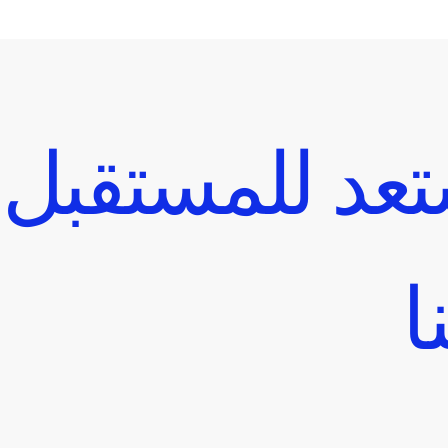
عد للمستقبل
ا