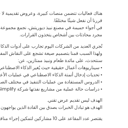
هناك فعاليات تتضمن منصات كبيرة، وعروض تقديمية لا ح
قررنا أن نفعل شيئًا مختلفًا.
في أجواء حميمة في مصنع نبيذ ديوريتش، نجمع مجموعة ص
مجرد محادثات بين أشخاص يتخذون القرارات.
تُجري العديد من الشركات اليوم تجارب على أدوات الذكاء 
ولهذا السبب قمنا بتصميم صيغة تشجع على النقاش المفتو
سنتحدث، على مائدة طعام ونبيذ ممتازين، عن:
• سيناريوهات أعمال حقيقية حيث يُغير الذكاء الاصطنا
• تحديات إدخال أتمتة الذكاء الاصطناعي في عمليات الأعم
• الدروس المستفادة من عمليات التنفيذ في مختلف الص
• دراسات حالة عملية من مشاريع نفذتها شركة Simplify
الهدف ليس تقديم عرض تقني.
الهدف هو تبادل الخبرات بصدق بين القادة الذين يواجهون
يقتصر عدد المقاعد على 10 مشاركين لتمكين إجراء مناقشة هادفة وتبادل الأفكار بشكل مفتوح.