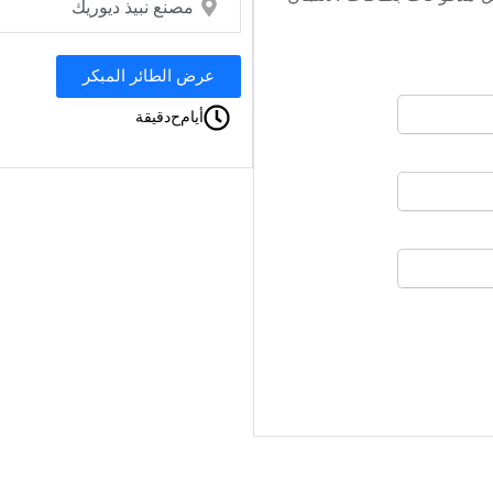
مصنع نبيذ ديوريك
عرض الطائر المبكر
أيام
ح
دقيقة