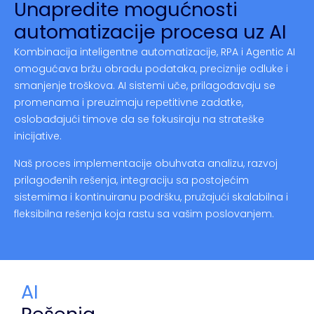
Unapredite mogućnosti
automatizacije procesa uz AI
Kombinacija inteligentne automatizacije, RPA i Agentic AI
omogućava bržu obradu podataka, preciznije odluke i
smanjenje troškova. AI sistemi uče, prilagođavaju se
promenama i preuzimaju repetitivne zadatke,
oslobađajući timove da se fokusiraju na strateške
inicijative.
Naš proces implementacije obuhvata analizu, razvoj
prilagođenih rešenja, integraciju sa postojećim
sistemima i kontinuiranu podršku, pružajući skalabilna i
fleksibilna rešenja koja rastu sa vašim poslovanjem.
AI