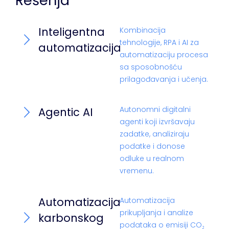
Rešenja
Inteligentna
Kombinacija
tehnologije, RPA i AI za
automatizacija
automatizaciju procesa
sa sposobnošću
prilagođavanja i učenja.
Autonomni digitalni
Agentic AI
agenti koji izvršavaju
zadatke, analiziraju
podatke i donose
odluke u realnom
vremenu.
Automatizacija
Automatizacija
prikupljanja i analize
karbonskog
podataka o emisiji CO₂