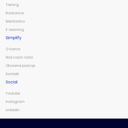
Trening
Radionice
Mentorstvo
E-learning
Simplify
O nama
Naš način rada
Otvorene pozicije
Kontakt
Social
Youtube
Instagram
Linkedin