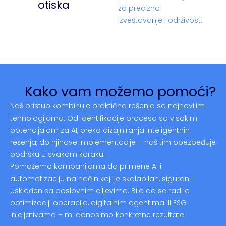
otiska
za precizno
izveštavanje i održivost.
Kako vam možemo pomoći?
Naš pristup kombinuje praktična rešenja sa najnovijim
tehnologijama. Od identifikacije procesa sa visokim
potencijalom za AI, preko dizajniranja inteligentnih
rešenja, do njihove implementacije – naš tim obezbeđuje
podršku u svakom koraku.
Pomažemo kompanijama da primene AI i
automatizaciju na način koji je skalabilan, siguran i
usklađen sa poslovnim ciljevima. Bilo da se radi o
optimizaciji operacija, digitalnim agentima ili ESG
inicijativama – mi donosimo konkretne rezultate.