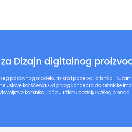
 za Dizajn digitalnog proizvo
 poslovnog modela, tržišta i potreba korisnika. Pružamo d
arne uslove korišćenja. Od prvog koncepta do tehničke imp
oljstvo korisnika i jačaju tržišnu poziciju vašeg brenda.