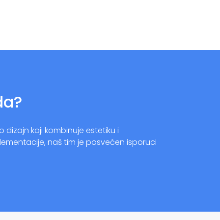
da?
izajn koji kombinuje estetiku i
lementacije, naš tim je posvećen isporuci