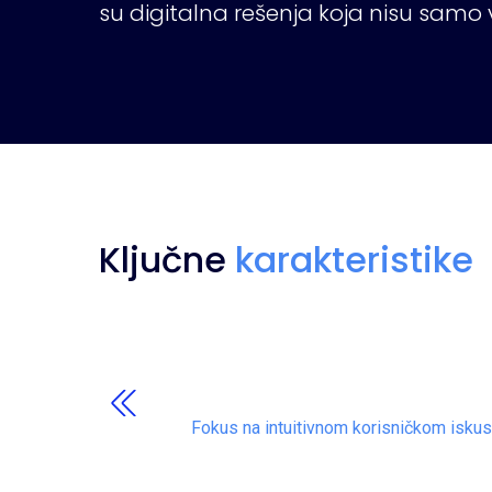
su digitalna rešenja koja nisu samo 
Ključne
karakteristike
Fokus na intuitivnom korisničkom iskustv