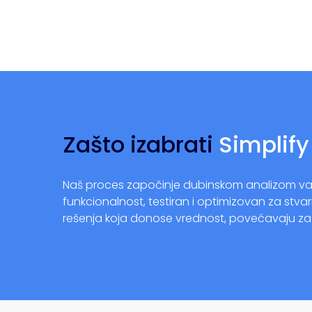
Zašto izabrati
Simplify
Naš proces započinje dubinskom analizom vašeg
funkcionalnost, testiran i optimizovan za stv
rešenja koja donose vrednost, povećavaju zadov