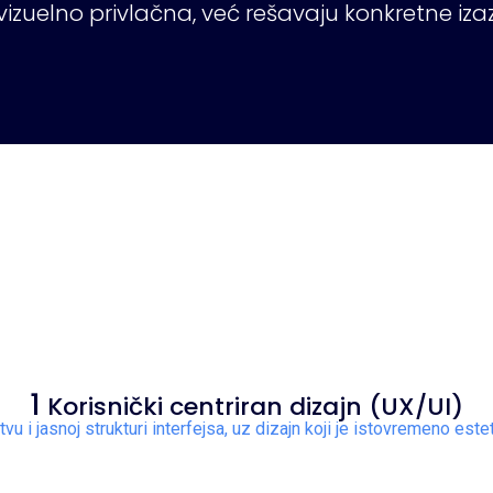
vizuelno privlačna, već rešavaju konkretne izaz
1
Korisnički centriran dizajn (UX/UI)
u i jasnoj strukturi interfejsa, uz dizajn koji je istovremeno este