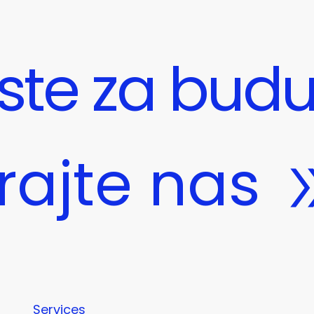
ste za bud
rajte nas
Services