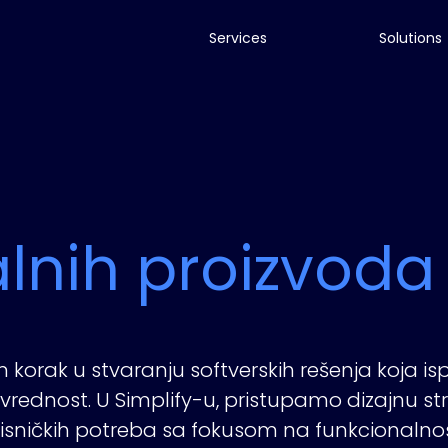
Services
Solutions
alnih proizvoda
an korak u stvaranju softverskih rešenja koja i
 vrednost. U Simplify-u, pristupamo dizajnu s
isničkih potreba sa fokusom na funkcionalnost, 