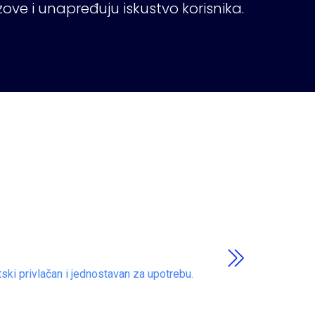
ove i unapređuju iskustvo korisnika.
tski privlačan i jednostavan za upotrebu.
Brzo tes