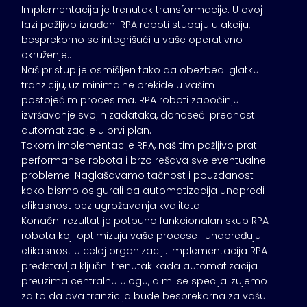
Implementacija je trenutak transformacije. U ovoj
fazi pažljivo izrađeni RPA roboti stupaju u akciju,
besprekorno se integrišući u vaše operativno
okruženje..
Naš pristup je osmišljen tako da obezbedi glatku
tranziciju, uz minimalne prekide u vašim
postojećim procesima. RPA roboti započinju
izvršavanje svojih zadataka, donoseći prednosti
automatizacije u prvi plan.
Tokom implementacije RPA, naš tim pažljivo prati
performanse robota i brzo rešava sve eventualne
probleme. Naglašavamo tačnost i pouzdanost
kako bismo osigurali da automatizacija unapredi
efikasnost bez ugrožavanja kvaliteta.
Konačni rezultat je potpuno funkcionalan skup RPA
robota koji optimizuju vaše procese i unapređuju
efikasnost u celoj organizaciji. Implementacija RPA
predstavlja ključni trenutak kada automatizacija
preuzima centralnu ulogu, a mi se specijalizujemo
za to da ova tranzicija bude besprekorna za vašu