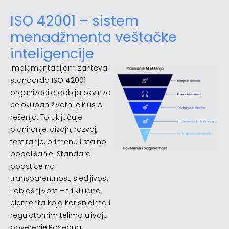
ISO 42001 – sistem
menadžmenta veštačke
inteligencije
Implementacijom zahteva
standarda
ISO 42001
organizacija dobija okvir za
celokupan životni ciklus AI
rešenja. To uključuje
planiranje, dizajn, razvoj,
testiranje, primenu i stalno
poboljšanje. Standard
podstiče na
transparentnost, sledljivost
i objašnjivost – tri ključna
elementa koja korisnicima i
regulatornim telima ulivaju
poverenje.Posebna