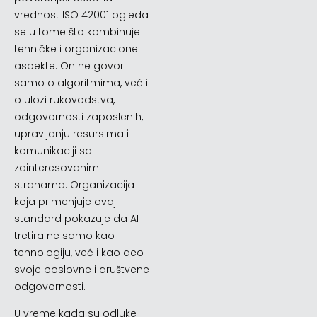
vrednost ISO 42001 ogleda
se u tome što kombinuje
tehničke i organizacione
aspekte. On ne govori
samo o algoritmima, već i
o ulozi rukovodstva,
odgovornosti zaposlenih,
upravljanju resursima i
komunikaciji sa
zainteresovanim
stranama. Organizacija
koja primenjuje ovaj
standard pokazuje da AI
tretira ne samo kao
tehnologiju, već i kao deo
svoje poslovne i društvene
odgovornosti.
U vreme kada su odluke