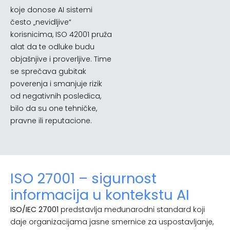
koje donose AI sistemi
često „nevidljive“
korisnicima, ISO 42001 pruža
alat da te odluke budu
objašnjive i proverljive. Time
se sprečava gubitak
poverenja i smanjuje rizik
od negativnih posledica,
bilo da su one tehničke,
pravne ili reputacione.
ISO 27001 – sigurnost
informacija u kontekstu AI
ISO/IEC 27001
predstavlja međunarodni standard koji
daje organizacijama jasne smernice za uspostavljanje,