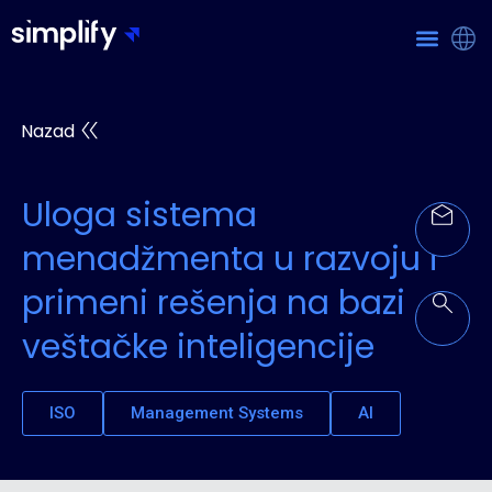
Nazad
Uloga sistema
menadžmenta u razvoju i
primeni rešenja na bazi
veštačke inteligencije
ISO
Management Systems
AI