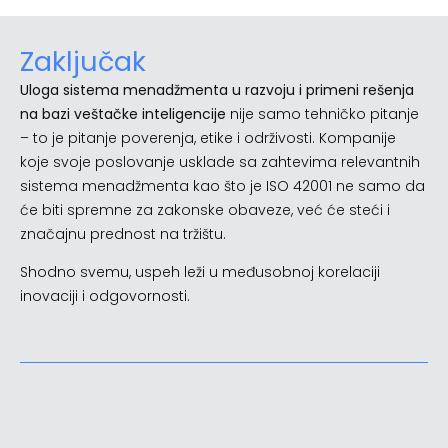
Zaključak
Uloga sistema menadžmenta u razvoju i primeni rešenja
na bazi veštačke inteligencije
nije samo tehničko pitanje
– to je pitanje poverenja, etike i održivosti. Kompanije
koje svoje poslovanje usklade sa zahtevima relevantnih
sistema menadžmenta kao što je ISO 42001 ne samo da
će biti spremne za zakonske obaveze, već će steći i
značajnu prednost na tržištu.
Shodno svemu, uspeh leži u međusobnoj korelaciji
inovaciji i odgovornosti.