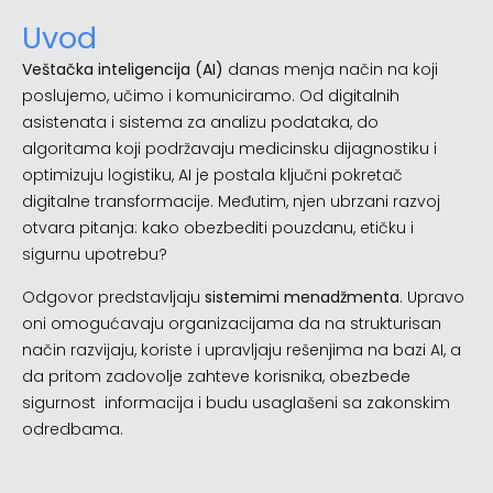
Uvod
Veštačka inteligencija (AI)
danas menja način na koji
poslujemo, učimo i komuniciramo. Od digitalnih
asistenata i sistema za analizu podataka, do
algoritama koji podržavaju medicinsku dijagnostiku i
optimizuju logistiku, AI je postala ključni pokretač
digitalne transformacije. Međutim, njen ubrzani razvoj
otvara pitanja: kako obezbediti pouzdanu, etičku i
sigurnu upotrebu?
Odgovor predstavljaju
sistemimi menadžmenta
. Upravo
oni omogućavaju organizacijama da na strukturisan
način razvijaju, koriste i upravljaju rešenjima na bazi AI, a
da pritom zadovolje zahteve korisnika, obezbede
sigurnost informacija i budu usaglašeni sa zakonskim
odredbama.