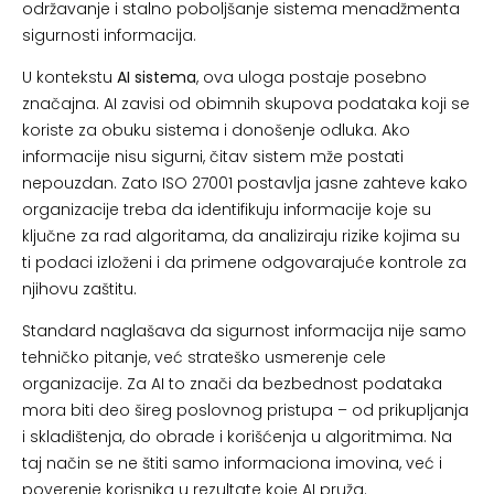
održavanje i stalno poboljšanje sistema menadžmenta
sigurnosti informacija.
U kontekstu
AI sistema
, ova uloga postaje posebno
značajna. AI zavisi od obimnih skupova podataka koji se
koriste za obuku sistema i donošenje odluka. Ako
informacije nisu sigurni, čitav sistem mže postati
nepouzdan. Zato ISO 27001 postavlja jasne zahteve kako
organizacije treba da identifikuju informacije koje su
ključne za rad algoritama, da analiziraju rizike kojima su
ti podaci izloženi i da primene odgovarajuće kontrole za
njihovu zaštitu.
Standard naglašava da sigurnost informacija nije samo
tehničko pitanje, već strateško usmerenje cele
organizacije. Za AI to znači da bezbednost podataka
mora biti deo šireg poslovnog pristupa – od prikupljanja
i skladištenja, do obrade i korišćenja u algoritmima. Na
taj način se ne štiti samo informaciona imovina, već i
poverenje korisnika u rezultate koje AI pruža.