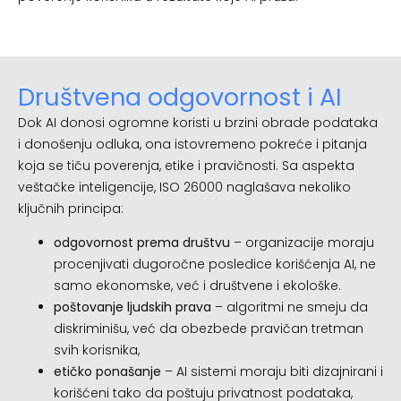
Društvena odgovornost i AI
Dok AI donosi ogromne koristi u brzini obrade podataka
i donošenju odluka, ona istovremeno pokreće i pitanja
koja se tiču poverenja, etike i pravičnosti. Sa aspekta
veštačke inteligencije, ISO 26000 naglašava nekoliko
ključnih principa:
odgovornost prema društvu
– organizacije moraju
procenjivati dugoročne posledice korišćenja AI, ne
samo ekonomske, već i društvene i ekološke.
poštovanje ljudskih prava
– algoritmi ne smeju da
diskriminišu, već da obezbede pravičan tretman
svih korisnika,
etičko ponašanje
– AI sistemi moraju biti dizajnirani i
korišćeni tako da poštuju privatnost podataka,