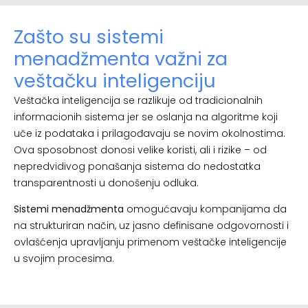
Zašto su sistemi
menadžmenta važni za
veštačku inteligenciju
Veštačka inteligencija se razlikuje od tradicionalnih
informacionih sistema jer se oslanja na algoritme koji
uče iz podataka i prilagođavaju se novim okolnostima.
Ova sposobnost donosi velike koristi, ali i rizike – od
nepredvidivog ponašanja sistema do nedostatka
transparentnosti u donošenju odluka.
Sistemi menadžmenta
omogućavaju kompanijama da
na strukturiran način, uz jasno definisane odgovornosti i
ovlašćenja upravljanju primenom veštačke inteligencije
u svojim procesima.