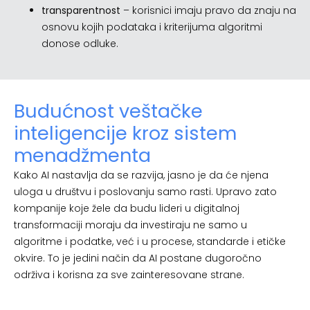
transparentnost
– korisnici imaju pravo da znaju na
osnovu kojih podataka i kriterijuma algoritmi
donose odluke.
Budućnost veštačke
inteligencije kroz sistem
menadžmenta
Kako AI nastavlja da se razvija, jasno je da će njena
uloga u društvu i poslovanju samo rasti. Upravo zato
kompanije koje žele da budu lideri u digitalnoj
transformaciji moraju da investiraju ne samo u
algoritme i podatke, već i u procese, standarde i etičke
okvire. To je jedini način da AI postane dugoročno
održiva i korisna za sve zainteresovane strane.