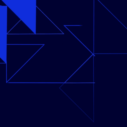
a cuidadosamente tus procesos en
eal. Realice un seguimiento de las
ave y los indicadores de rendimiento
ntificar rápidamente problemas y
ecisiones basadas en datos para
ealizar mejoras adicionales.
andarización y
timización de
esos de negocio
arice sus procesos creando una
ura unificada respaldada por una
ión de procesos clara y detallada.
ne qué procesos puede mejorar a