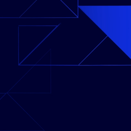
03
Monitore
tiempo r
métricas cl
para ide
tomar d
r
Est
op
proc
04
Estand
estruct
documentac
Determi