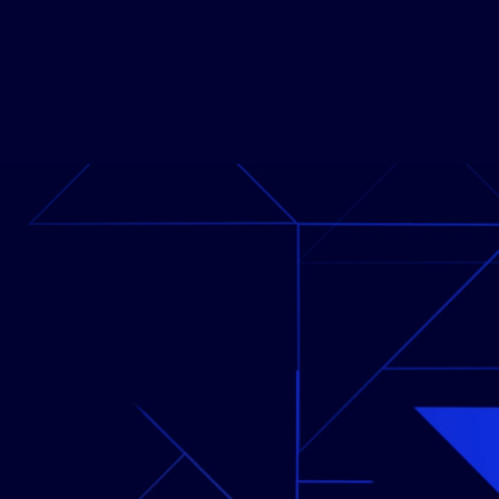
Dis
d
02
Despué
desarro
alineen 
procesos d
actual y 
proc