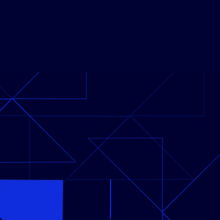
eño y desarrollo
e procesos de
negocio
s de la identificación, diseñar y
llar procesos optimizados que se
con sus objetivos. Cree mapas de
etallados para visualizar el estado
diseñar procesos de estado futuro.
Monitoreo de
esos de negocio