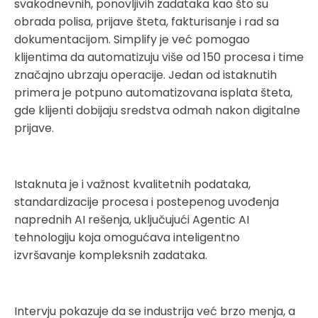
svakodnevnih, ponovljivih zadataka kao što su
obrada polisa, prijave šteta, fakturisanje i rad sa
dokumentacijom. Simplify je već pomogao
klijentima da automatizuju više od 150 procesa i time
značajno ubrzaju operacije. Jedan od istaknutih
primera je potpuno automatizovana isplata šteta,
gde klijenti dobijaju sredstva odmah nakon digitalne
prijave.
Istaknuta je i važnost kvalitetnih podataka,
standardizacije procesa i postepenog uvođenja
naprednih AI rešenja, uključujući Agentic AI
tehnologiju koja omogućava inteligentno
izvršavanje kompleksnih zadataka.
Intervju pokazuje da se industrija već brzo menja, a