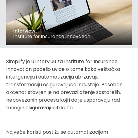
Simplify je u intervjuu za Institute for Insurance
Innovation podelio uvide o tome kako veštačka
inteligencija i automatizacija ubrzavaju
transformaciju osiguravajuće industrije. Poseban
akcenat stavljen je na prevazilaženje zastarelih,
nepovezanih procesa koji i dalje usporavaju rad
mnogih osiguravajućih kuća.
Najveće koristi postižu se automatizacijom