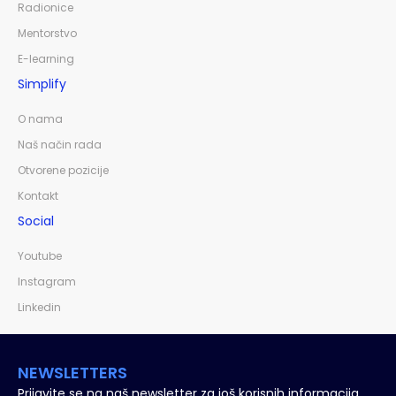
Radionice
Mentorstvo
E-learning
Simplify
O nama
Naš način rada
Otvorene pozicije
Kontakt
Social
Youtube
Instagram
Linkedin
NEWSLETTERS
Prijavite se na naš newsletter za još korisnih informacija.