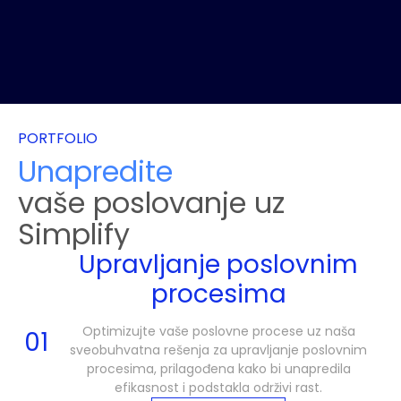
PORTFOLIO
Unapredite
vaše poslovanje uz
Simplify
Upravljanje poslovnim
procesima
Optimizujte vaše poslovne procese uz naša
01
sveobuhvatna rešenja za upravljanje poslovnim
procesima, prilagođena kako bi unapredila
efikasnost i podstakla održivi rast.