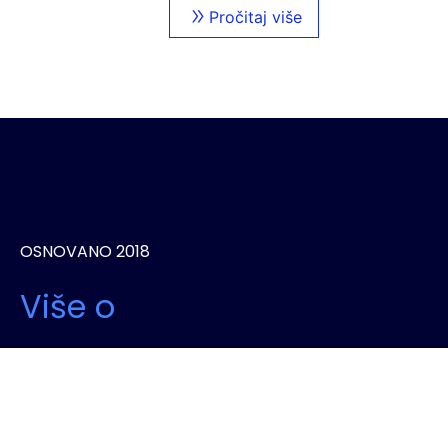
Pročitaj više
OSNOVANO 2018
Više o
Simplify
Simplify je vaš partner za unapređenje poslovanja kroz inovativna
rešenja u automatizaciji procesa, optimizaciji, digitalnoj