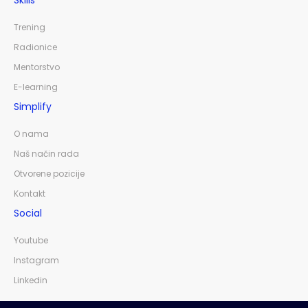
Skills
Trening
Radionice
Mentorstvo
E-learning
Simplify
O nama
Naš način rada
Otvorene pozicije
Kontakt
Social
Youtube
Instagram
Linkedin