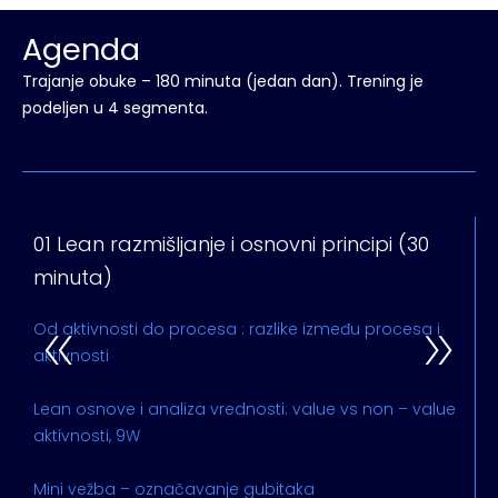
Agenda
Trajanje obuke – 180 minuta (jedan dan). Trening je
podeljen u 4 segmenta.
01 Lean razmišljanje i osnovni principi (30
0
minuta)
Od aktivnosti do procesa : razlike između procesa i
D
aktivnosti
E
Lean osnove i analiza vrednosti: value vs non – value
aktivnosti, 9W
Mini vežba – označavanje gubitaka