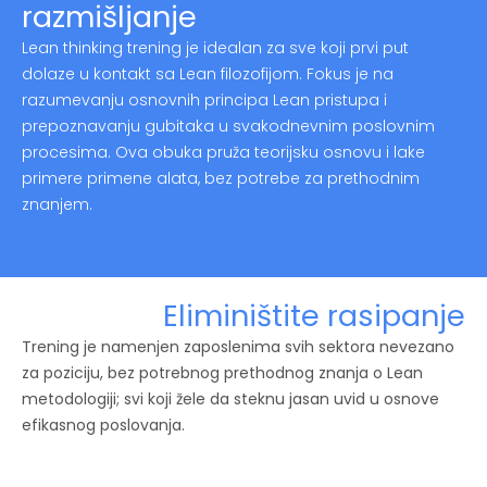
razmišljanje
Lean thinking trening je idealan za sve koji prvi put
dolaze u kontakt sa Lean filozofijom. Fokus je na
razumevanju osnovnih principa Lean pristupa i
prepoznavanju gubitaka u svakodnevnim poslovnim
procesima. Ova obuka pruža teorijsku osnovu i lake
primere primene alata, bez potrebe za prethodnim
znanjem.
Eliminištite rasipanje
Trening je namenjen zaposlenima svih sektora nevezano
za poziciju, bez potrebnog prethodnog znanja o Lean
metodologiji; svi koji žele da steknu jasan uvid u osnove
efikasnog poslovanja.