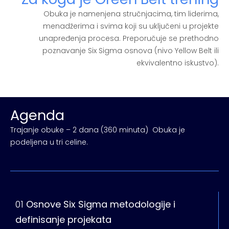
Obuka je namenjena stručnjacima, tim liderima,
menadžerima i svima koji su uključeni u projekte
unapređenja procesa. Preporučuje se prethodno
poznavanje Six Sigma osnova (nivo Yellow Belt ili
ekvivalentno iskustvo).
Agenda
Trajanje obuke – 2 dana (360 minuta) Obuka je
podeljena u tri celine.
01
Osnove Six Sigma metodologije i
definisanje projekata
V