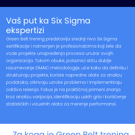
Vaš put ka Six Sigma
ekspertizi
Green Belt trening predstavlja srednji nivo Six Sigma
sertifikacije i namenjen je profesionalcima koji žele da
vode projekte unapređenja procesa unutar svojih
organizacija. Tokom obuke, polaznici stiču dublje
razumevanje DMAIC metodologije, uče kako da definišu i
struktuiraju projekte, koriste napredne alate za analizu
podataka, otkrivaju uzroke problema i implementiraju
održiva rešenja. Fokus je na praktičnoj primeni znanja
kroz analizu varijacija, identifikaciju uskih grla i korišćenje
statističkih i vizuelnih alata za merenje performansi.
Za koga je Green Belt trening