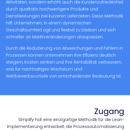
Aktivitäten, sondern erhöht auch die Kundenzufriedenheit
durch qualitativ hochwertigere Produkte und
Dienstleistungen bei kürzeren Lieferzeiten. Diese Methodik
hilft Unternehmen, in einem dynamischen
Geschäftsumfeld agil und flexibel zu bleiben und sich
schneller an Marktveränderungen anzupassen.
Durch die Reduzierung von Abweichungen und Fehlern in
Prozessen können Unternehmen ihre Effizienz deutlich
steigern, Kosten senken und ihre Rentabilität verbessern,
was für nachhaltiges Wachstum und
Wettbewerbsvorteile von entscheidender Bedeutung ist.
Zugang
Simplify hat eine einzigartige Methodik für die Lean-
Implementierung entwickelt, die Prozessautomatisierung