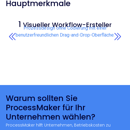
Hauptmerkmale
1
Visueller Workflow-Ersteller
Prozessdesign ohne Codierung mit einer
benutzerfreundlichen Drag-and-Drop-Oberfläche.
Warum sollten Sie
ProcessMaker für Ihr
Unternehmen wählen?
ProcessMaker hilft Unternehmen, Betriebskosten zu