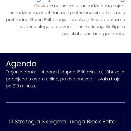
Obuka je namenjena menadžerima, projekt
menadžerima, analitičarima i profesionalcima koji imaju
prethodno Green Belt znanje i iskustvo, i žele da preuzmu
vodeću ulogu u realizaciji i mentorisanju Six Sigma
projekata unutar organizacije.
Agenda
Trajanje obuke – 4 dana (ukupno 1680 minuta). Obuka je
podeljena u osam celina, po dve dnevno – svaka traje
po 210 minuta.
01 Strategija Six Sigma i uloga Black Belta: