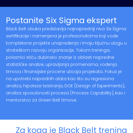
Postanite Six Sigma ekspert
Black Belt obuka predstavlja najnapredniji nivo Six Sigma
sertifikacije i namenjena je profesionalcima koji vode
kompleksne projekte unapređenja i imaju ključnu ulogu u
strateškom razvoju organizacije. Tokom treninga,
polaznici stiču dubinsko znanje iz oblasti napredne
statističke analize, upravljanja promenama, vođenja
timova i finansijske procene uticaja projekata. Fokus je
na upotrebi naprednih alata kao što su regresiona
analiza, hipoteze testiranja, DOE (Design of Experiments),
analiza sposobnosti procesa (Process Capability), kao i
mentorstvo za Green Belt timove.
Za koga je Black Belt trening