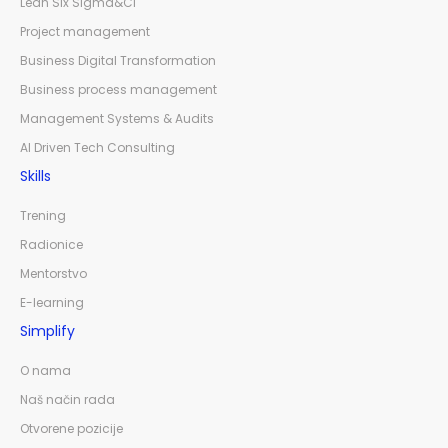
Lean Six Sigma&CI
Project management
Business Digital Transformation
Business process management
Management Systems & Audits
AI Driven Tech Consulting
Skills
Trening
Radionice
Mentorstvo
E-learning
Simplify
O nama
Naš način rada
Otvorene pozicije