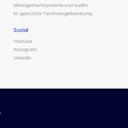
Managementsysteme und Audits
KI-gestützte Technologieberatung
Sozial
Youtube
Instagram
Linkedin
m