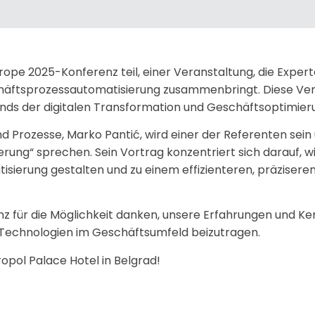
rope 2025-Konferenz teil, einer Veranstaltung, die Exper
chäftsprozessautomatisierung zusammenbringt. Diese Vera
rends der digitalen Transformation und Geschäftsoptimie
nd Prozesse, Marko Pantić, wird einer der Referenten sei
ierung“ sprechen. Sein Vortrag konzentriert sich darauf, 
atisierung gestalten und zu einem effizienteren, präziser
 für die Möglichkeit danken, unsere Erfahrungen und Ken
er Technologien im Geschäftsumfeld beizutragen.
pol Palace Hotel in Belgrad!