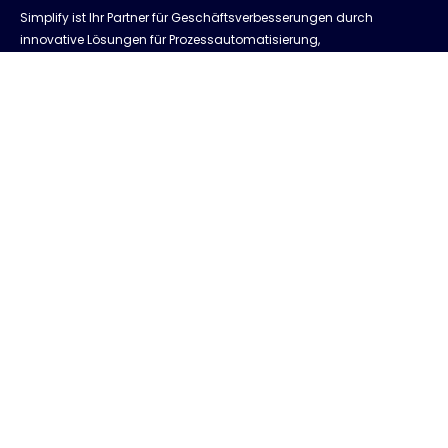
Simplify ist Ihr Partner für Geschäftsverbesserungen durch
innovative Lösungen für Prozessautomatisierung,
Optimierung, digitale Transformation und
Managementsysteme.
Unsere Büros befinden sich in Belgrad, Madrid und Dubai.
Dank unserer Erfahrung aus Projekten auf der ganzen Welt
liefern wir nachweisbare Ergebnisse, die Unternehmen
transformieren und ihnen einen Schritt vor die Konkurrenz
verschaffen.
MEHR LESEN