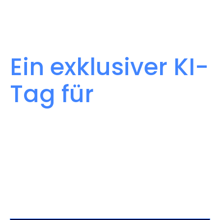
VEREINFACHEN SIE EREIGNISSE
Ein exklusiver KI-
Tag für
Führungskräfte
der C-Ebene
Ein exklusives KI-Erlebnis für Führungskräfte
der C-Ebene mit Fokus auf tiefgründige
Diskussionen und neue Perspektiven.